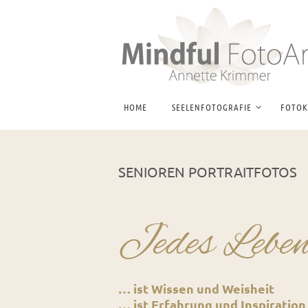
Zum
Inhalt
springen
Zum
Inhalt
HOME
SEELENFOTOGRAFIE
FOTOK
springen
SENIOREN PORTRAITFOTOS
Jedes Leben 
… ist Wissen und Weisheit
… ist Erfahrung und Inspiration